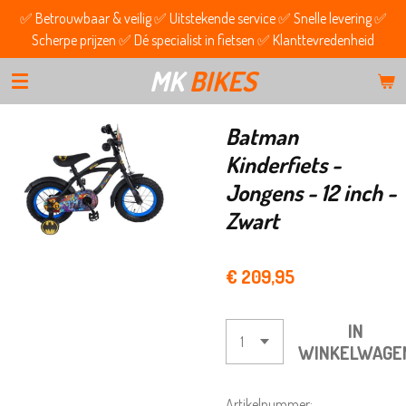
✅ Betrouwbaar & veilig ✅ Uitstekende service ✅ Snelle levering ✅
Ga
Scherpe prijzen ✅ Dé specialist in fietsen ✅ Klanttevredenheid
direct
naar
MK
BIKES
de
hoofdinhoud
Batman
Kinderfiets -
Jongens - 12 inch -
Zwart
€ 209,95
IN
WINKELWAGE
Artikelnummer: