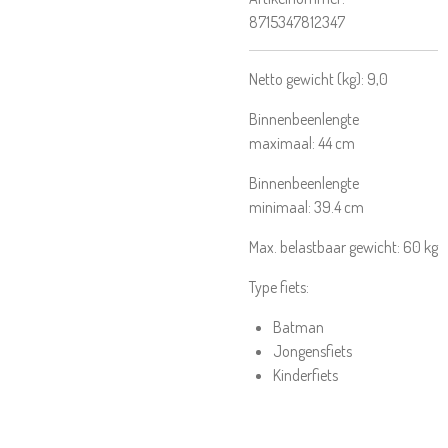
8715347812347
Netto gewicht (kg):
9,0
Binnenbeenlengte
maximaal:
44
cm
Binnenbeenlengte
minimaal:
39.4
cm
Max. belastbaar gewicht:
60
kg
Type fiets:
Batman
Jongensfiets
Kinderfiets