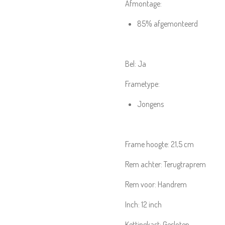
Afmontage:
85% afgemonteerd
Bel:
Ja
Frametype:
Jongens
Frame hoogte:
21,5 cm
Rem achter:
Terugtraprem
Rem voor:
Handrem
Inch:
12
inch
Kettingkast:
Gesloten