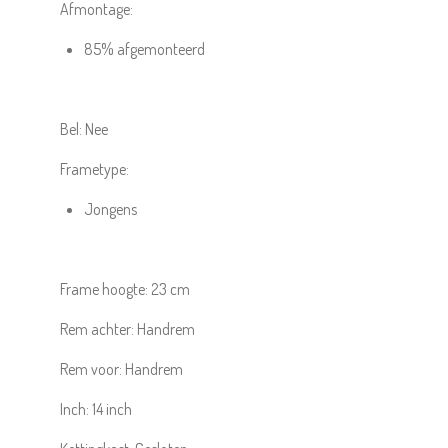
Afmontage:
85% afgemonteerd
Bel:
Nee
Frametype:
Jongens
Frame hoogte:
23 cm
Rem achter:
Handrem
Rem voor:
Handrem
Inch:
14
inch