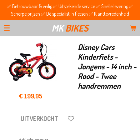
✅ Betrouwbaar & veilig ✅ Uitstekende service ✅ Snelle levering ✅
Ga
Scherpe prijzen ✅ Dé specialist in fietsen ✅ Klanttevredenheid
direct
naar
MK
BIKES
de
hoofdinhoud
Disney Cars
Kinderfiets -
Jongens - 14 inch -
Rood - Twee
handremmen
€ 199,95
UITVERKOCHT