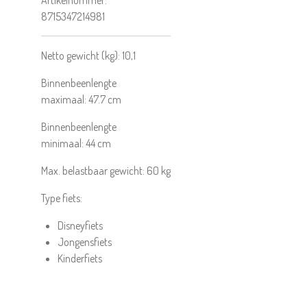
Artikelnummer:
8715347214981
Netto gewicht (kg):
10,1
Binnenbeenlengte
maximaal:
47.7
cm
Binnenbeenlengte
minimaal:
44
cm
Max. belastbaar gewicht:
60
kg
Type fiets:
Disneyfiets
Jongensfiets
Kinderfiets