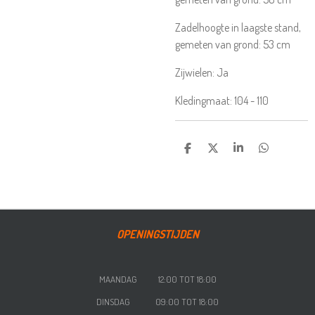
Zadelhoogte in laagste stand,
gemeten van grond:
53
cm
Zijwielen:
Ja
Kledingmaat:
104 - 110
DELEN
DEEL
SHARE
DELEN
OPENINGSTIJDEN
MAANDAG 12:00 TOT 18:00
DINSDAG 09:00 TOT 18:00