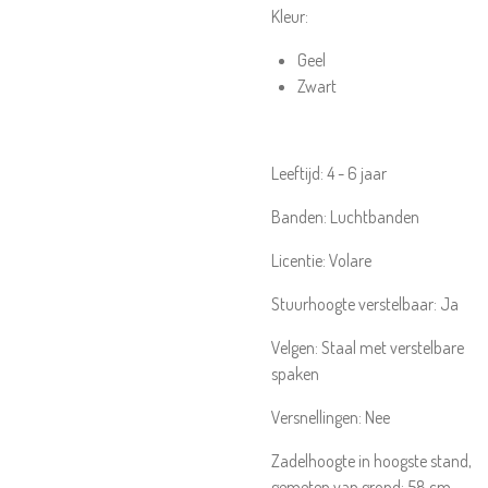
Kleur:
Geel
Zwart
Leeftijd:
4 - 6 jaar
Banden:
Luchtbanden
Licentie:
Volare
Stuurhoogte verstelbaar:
Ja
Velgen:
Staal met verstelbare
spaken
Versnellingen:
Nee
Zadelhoogte in hoogste stand,
gemeten van grond:
58
cm