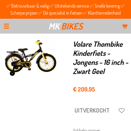
✅ Betrouwbaar & veilig ✅ Uitstekende service ✅ Snelle levering ✅
Ga
Scherpe prijzen ✅ Dé specialist in fietsen ✅ Klanttevredenheid
direct
naar
MK
BIKES
de
hoofdinhoud
Volare Thombike
Kinderfiets -
Jongens - 16 inch -
Zwart Geel
€ 209,95
UITVERKOCHT
Artikelnummer: