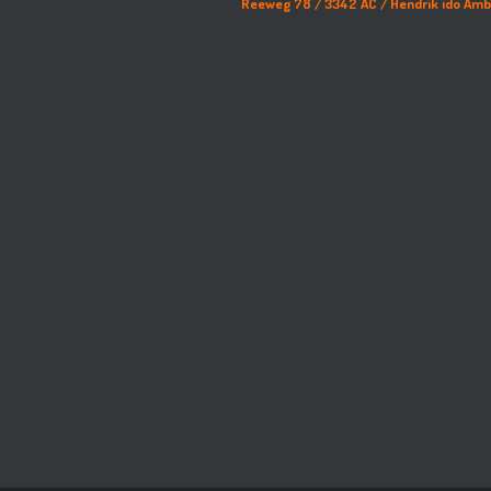
Reeweg 78 /
3342 AC /
Hendrik ido Am