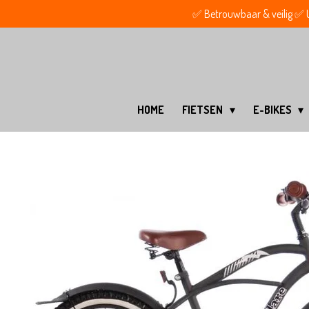
✅ Betrouwbaar & veilig ✅ Ui
Ga
direct
naar
de
hoofdinhoud
HOME
FIETSEN
E-BIKES