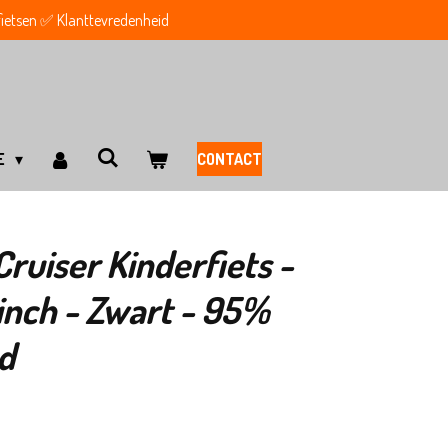
 fietsen ✅ Klanttevredenheid
E
CONTACT
Cruiser Kinderfiets -
inch - Zwart - 95%
d