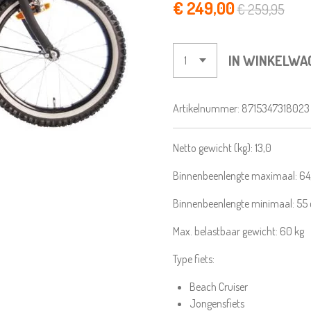
€ 249,00
€ 259,95
IN WINKELWA
Artikelnummer:
8715347318023
Netto gewicht (kg):
13,0
Binnenbeenlengte maximaal:
64
Binnenbeenlengte minimaal:
55
Max. belastbaar gewicht:
60
kg
Type fiets:
Beach Cruiser
Jongensfiets