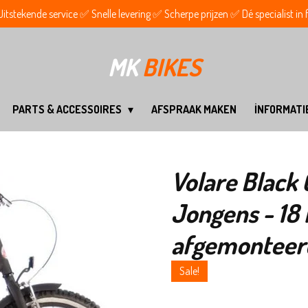
tstekende service ✅ Snelle levering ✅ Scherpe prijzen ✅ Dé specialist in
MK
BIKES
PARTS & ACCESSOIRES
AFSPRAAK MAKEN
İNFORMATI
Volare Black 
Jongens - 18 
afgemonteer
Sale!