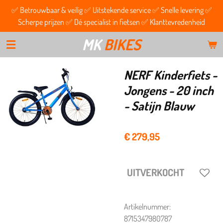
✅ Betrouwbaar & veilig ✅ Uitstekende service ✅ Snelle levering ✅
Ga
Scherpe prijzen ✅ Dé specialist in fietsen ✅ Klanttevredenheid
direct
naar
MK
BIKES
de
hoofdinhoud
NERF Kinderfiets -
Jongens - 20 inch
- Satijn Blauw
€ 279,95
UITVERKOCHT
Artikelnummer:
8715347980787