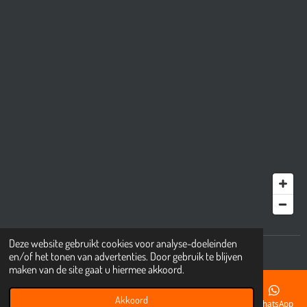
Deze website gebruikt cookies voor analyse-doeleinden
© 2001 - 2025 mkbıkes.nl
en/of het tonen van advertenties. Door gebruik te blijven
maken van de site gaat u hiermee akkoord.
Akkoord
E-mailadres
Telefoonnummer
Kaart
Instagram
WhatsApp