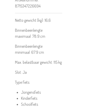
Artikelnummer:
8715347226694
Netto gewicht (kg):
16,6
Binnenbeenlengte
maximaal:
78.9
cm
Binnenbeenlengte
minimaal:
67.9
cm
Max. belastbaar gewicht:
115
kg
Slot:
Ja
Type fiets:
Jongensfiets
Kinderfiets
Schoolfiets