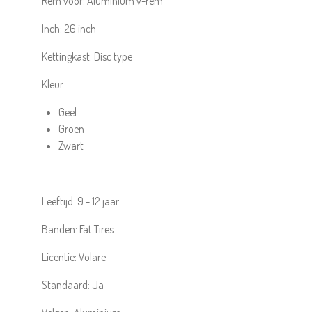
Rem voor:
Aluminium v-rem
Inch:
26
inch
Kettingkast:
Disc type
Kleur:
Geel
Groen
Zwart
Leeftijd:
9 - 12 jaar
Banden:
Fat Tires
Licentie:
Volare
Standaard:
Ja