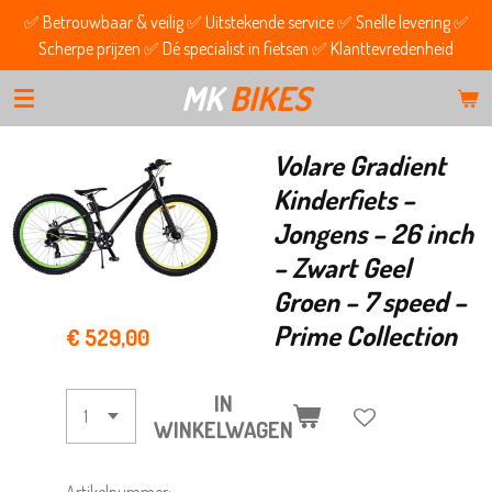
✅ Betrouwbaar & veilig ✅ Uitstekende service ✅ Snelle levering ✅
Ga
Scherpe prijzen ✅ Dé specialist in fietsen ✅ Klanttevredenheid
direct
naar
MK
BIKES
de
hoofdinhoud
Volare Gradient
Kinderfiets –
Jongens – 26 inch
– Zwart Geel
Groen – 7 speed –
Prime Collection
€ 529,00
IN
WINKELWAGEN