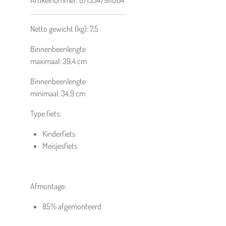
Artikelnummer:
8715347911064
Netto gewicht (kg):
7,5
Binnenbeenlengte
maximaal:
39.4
cm
Binnenbeenlengte
minimaal:
34.9
cm
Type fiets:
Kinderfiets
Meisjesfiets
Afmontage:
85% afgemonteerd