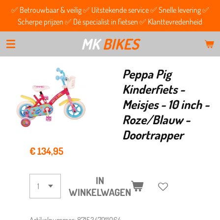
✅ Betrouwbaar & veilig ✅ Uitstekende service ✅ Snelle levering ✅
Ga
Scherpe prijzen ✅ Dé specialist in fietsen ✅ Klanttevredenheid
direct
naar
MK
BIKES
de
hoofdinhoud
Peppa Pig
Kinderfiets -
Meisjes - 10 inch -
Roze/Blauw -
Doortrapper
€ 134,95
IN
WINKELWAGEN