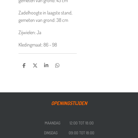
gemeten van grond:
43
cm
Zadelhoogte in laagste stand,
gemeten van grond:
38
cm
Zijwielen:
Ja
Kledingmaat:
86 - 98
DELEN
DEEL
SHARE
DELEN
OPENINGSTIJDEN
MAANDAG 12:00 TOT 18:00
DINSDAG 09:00 TOT 18:00