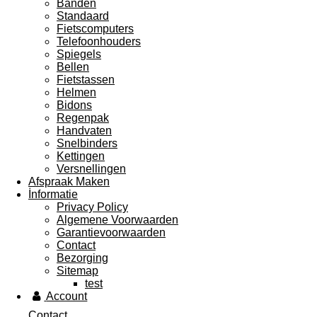
Banden
Standaard
Fietscomputers
Telefoonhouders
Spiegels
Bellen
Fietstassen
Helmen
Bidons
Regenpak
Handvaten
Snelbinders
Kettingen
Versnellingen
Afspraak Maken
İnformatie
Privacy Policy
Algemene Voorwaarden
Garantievoorwaarden
Contact
Bezorging
Sitemap
test
Account
Contact