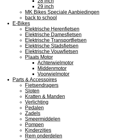
28 inch
29 inch
MK Bikes Speciale Aanbiedingen
back to school
E-Bikes
Elektrische Herenfietsen
Elektrische Damesfietsen
Elektrische Transportfietsen
Elektrische Stadsfietsen
Elektrische Vouwfietsen
Plaats Motor
Achterwielmotor
Middenmotor
Voorwielmotor
Parts & Accessoires
Fietsendragers
Sloten
Kratten & Manden
Verlichting
Pedalen
Zadels
Smeermiddelen
Pompen
Kinderzitjes
Rem onderdelen