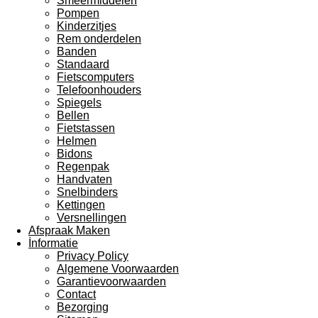
Smeermiddelen
Pompen
Kinderzitjes
Rem onderdelen
Banden
Standaard
Fietscomputers
Telefoonhouders
Spiegels
Bellen
Fietstassen
Helmen
Bidons
Regenpak
Handvaten
Snelbinders
Kettingen
Versnellingen
Afspraak Maken
İnformatie
Privacy Policy
Algemene Voorwaarden
Garantievoorwaarden
Contact
Bezorging