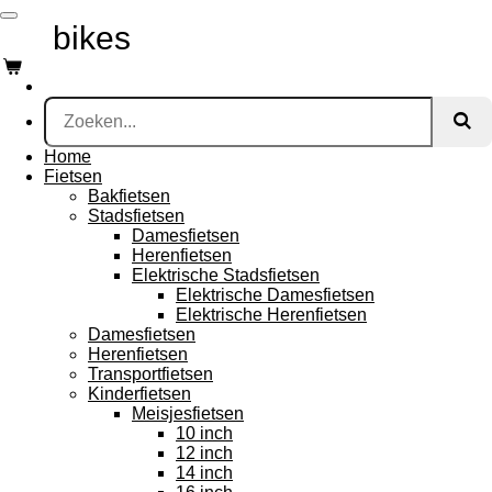
Ga
mk
bikes
direct
naar
de
hoofdinhoud
Home
Fietsen
Bakfietsen
Stadsfietsen
Damesfietsen
Herenfietsen
Elektrische Stadsfietsen
Elektrische Damesfietsen
Elektrische Herenfietsen
Damesfietsen
Herenfietsen
Transportfietsen
Kinderfietsen
Meisjesfietsen
10 inch
12 inch
14 inch