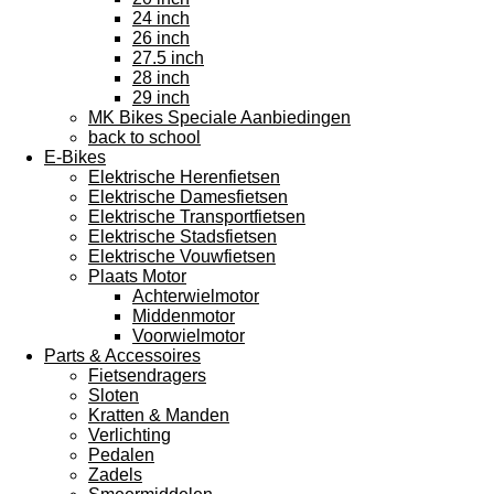
24 inch
26 inch
27.5 inch
28 inch
29 inch
MK Bikes Speciale Aanbiedingen
back to school
E-Bikes
Elektrische Herenfietsen
Elektrische Damesfietsen
Elektrische Transportfietsen
Elektrische Stadsfietsen
Elektrische Vouwfietsen
Plaats Motor
Achterwielmotor
Middenmotor
Voorwielmotor
Parts & Accessoires
Fietsendragers
Sloten
Kratten & Manden
Verlichting
Pedalen
Zadels