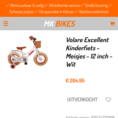
✅ Betrouwbaar & veilig ✅ Uitstekende service ✅ Snelle levering ✅
Ga
Scherpe prijzen ✅ Dé specialist in fietsen ✅ Klanttevredenheid
direct
naar
MK
BIKES
de
hoofdinhoud
Volare Excellent
Kinderfiets -
Meisjes - 12 inch -
Wit
€ 204,95
UITVERKOCHT
Artikelnummer:
8715347211898