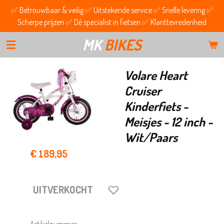
✅ Betrouwbaar & veilig ✅ Uitstekende service ✅ Snelle levering ✅
Ga
Scherpe prijzen ✅ Dé specialist in fietsen ✅ Klanttevredenheid
direct
naar
MK
BIKES
de
hoofdinhoud
Volare Heart
Cruiser
Kinderfiets -
Meisjes - 12 inch -
Wit/Paars
€ 189,95
UITVERKOCHT