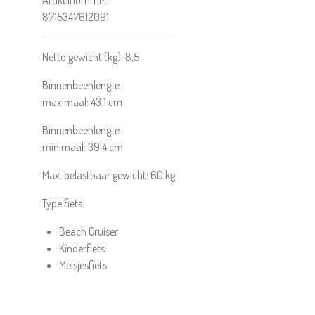
Artikelnummer:
8715347612091
Netto gewicht (kg):
8,5
Binnenbeenlengte
maximaal:
43.1
cm
Binnenbeenlengte
minimaal:
39.4
cm
Max. belastbaar gewicht:
60
kg
Type fiets:
Beach Cruiser
Kinderfiets
Meisjesfiets