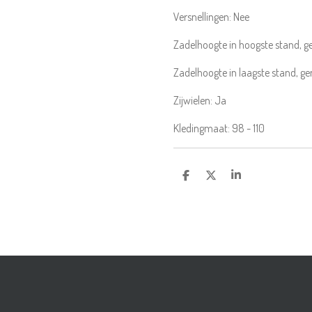
Versnellingen:
Nee
Zadelhoogte in hoogste stand, 
Zadelhoogte in laagste stand, g
Zijwielen:
Ja
Kledingmaat:
98 - 110
DELEN
DEEL
SHARE