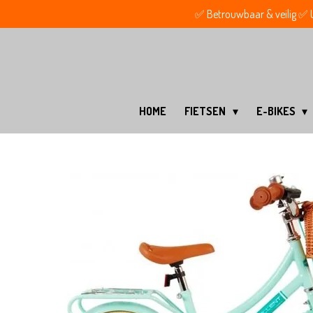
✅ Betrouwbaar & veilig ✅ Ui
Ga
direct
naar
de
hoofdinhoud
HOME
FIETSEN
E-BIKES