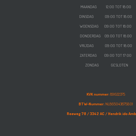
MAANDAG 12:00 TOT 18:00
DINSDAG 09:00 TOT 18:00
WOENSDAG
09:00 TOT 18:00
DONDERDAG
09:00 TOT 18:00
VRIJDAG
09:00 TOT 18:00
ZATERDAG
09:00 TOT 17:00
ZONDAG GESLOTEN
KVK nummer:
89622375
BTW-Nummer:
NL865043875B01
Reeweg 78 /
3342 AC /
Hendrik ido Am