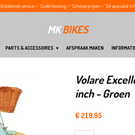
tstekende service ✅ Snelle levering ✅ Scherpe prijzen ✅ Dé specialist in
MK
BIKES
PARTS & ACCESSOIRES
AFSPRAAK MAKEN
İNFORMATI
Volare Excelle
inch - Groen
€ 219,95