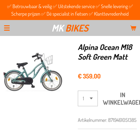
✅ Betrouwbaar & veilig ✅ Uitstekende service ✅ Snelle levering ✅
Ga
Scherpe prijzen ✅ Dé specialist in fietsen ✅ Klanttevredenheid
direct
naar
MK
BIKES
de
hoofdinhoud
Alpina Ocean M18
Soft Green Matt
€ 359,00
IN
WINKELWAGE
Artikelnummer:
8719461051385