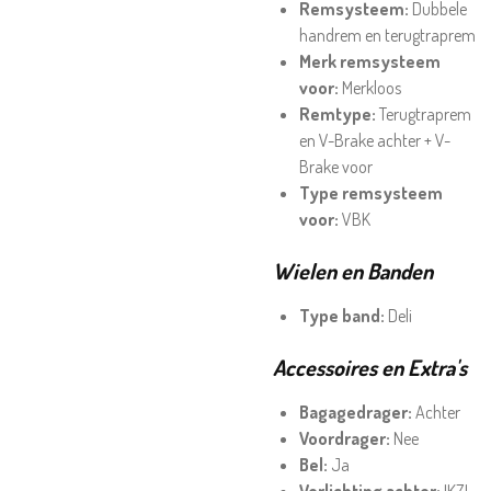
Remsysteem:
Dubbele
handrem en terugtraprem
Merk remsysteem
voor:
Merkloos
Remtype:
Terugtraprem
en V-Brake achter + V-
Brake voor
Type remsysteem
voor:
VBK
Wielen en Banden
Type band:
Deli
Accessoires en Extra's
Bagagedrager:
Achter
Voordrager:
Nee
Bel:
Ja