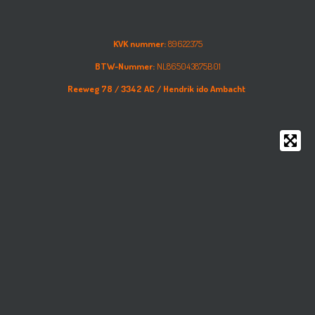
KVK nummer:
89622375
BTW-Nummer:
NL865043875B01
Reeweg 78 /
3342 AC /
Hendrik ido Ambacht