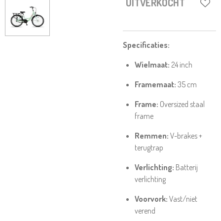
UITVERKOCHT
Specificaties:
Wielmaat:
24 inch
Framemaat:
35 cm
Frame:
Oversized staal
frame
Remmen:
V-brakes +
terugtrap
Verlichting:
Batterij
verlichting
Voorvork:
Vast/niet
verend