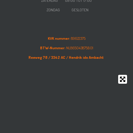
ZATERDAG
09:00 TOT 17:00
ZONDAG GESLOTEN
KVK nummer:
89622375
BTW-Nummer:
NL865043875B01
Reeweg 78 /
3342 AC /
Hendrik ido Ambacht