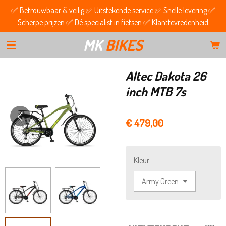
✅ Betrouwbaar & veilig ✅ Uitstekende service ✅ Snelle levering ✅
Ga
Scherpe prijzen ✅ Dé specialist in fietsen ✅ Klanttevredenheid
direct
naar
MK
BIKES
de
hoofdinhoud
Altec Dakota 26
inch MTB 7s
€ 479,00
Kleur