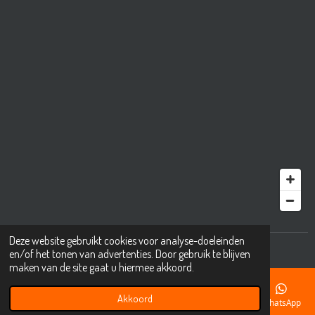
Deze website gebruikt cookies voor analyse-doeleinden
© 2001 - 2025 mkbıkes.nl
en/of het tonen van advertenties. Door gebruik te blijven
maken van de site gaat u hiermee akkoord.
Akkoord
E-mailadres
Telefoonnummer
Kaart
Instagram
WhatsApp