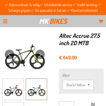
✅ Betrouwbaar & veilig ✅ Uitstekende service ✅ Snelle levering ✅
Ga
Scherpe prijzen ✅ Dé specialist in fietsen ✅ Klanttevredenheid
direct
naar
MK
BIKES
de
hoofdinhoud
Altec Accrue 27.5
inch 2D MTB
€ 649,00
kleur
IN