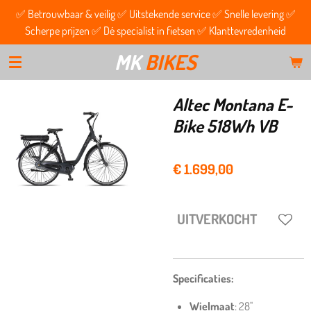
✅ Betrouwbaar & veilig ✅ Uitstekende service ✅ Snelle levering ✅
Ga
Scherpe prijzen ✅ Dé specialist in fietsen ✅ Klanttevredenheid
direct
naar
MK
BIKES
de
hoofdinhoud
Altec Montana E-
Bike 518Wh VB
€ 1.699,00
UITVERKOCHT
Specificaties:
Wielmaat
: 28''