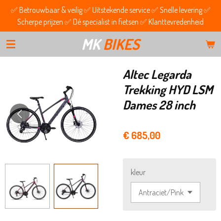
✅ Betrouwbaar & veilig ✅ Uitstekende service ✅ Snelle levering ✅
Ga
Scherpe prijzen ✅ Dé specialist in fietsen ✅ Klanttevredenheid
direct
naar
MK
BIKES
de
hoofdinhoud
Altec Legarda
Trekking HYD LSM
Dames 28 inch
€ 685,00
kleur