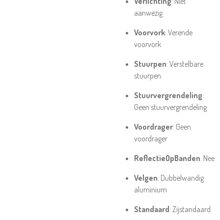
Verlichting
: Niet
aanwezig
Voorvork
: Verende
voorvork
Stuurpen
: Verstelbare
stuurpen
Stuurvergrendeling
:
Geen stuurvergrendeling
Voordrager
: Geen
voordrager
ReflectieOpBanden
: Nee
Velgen
: Dubbelwandig
aluminium
Standaard
: Zijstandaard