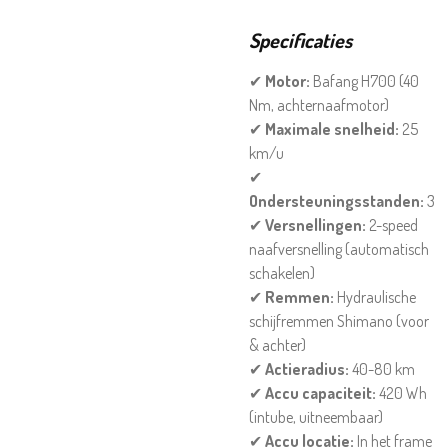
Specificaties
✔
Motor:
Bafang H700 (40
Nm, achternaafmotor)
✔
Maximale snelheid:
25
km/u
✔
Ondersteuningsstanden:
3
✔
Versnellingen:
2-speed
naafversnelling (automatisch
schakelen)
✔
Remmen:
Hydraulische
schijfremmen Shimano (voor
& achter)
✔
Actieradius:
40-80 km
✔
Accu capaciteit:
420 Wh
(intube, uitneembaar)
✔
Accu locatie:
In het frame