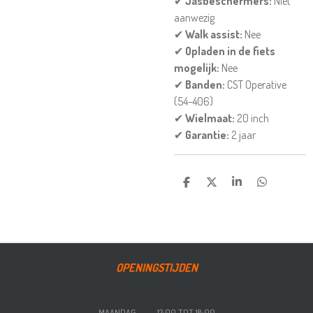
✔
Jasbeschermers:
Niet
aanwezig
✔
Walk assist:
Nee
✔
Opladen in de fiets
mogelijk:
Nee
✔
Banden:
CST Operative
(54-406)
✔
Wielmaat:
20 inch
✔
Garantie:
2 jaar
DELEN
DEEL
SHARE
DELEN
OPENINGSTIJDEN
MAANDAG 12:00 TOT 18:00