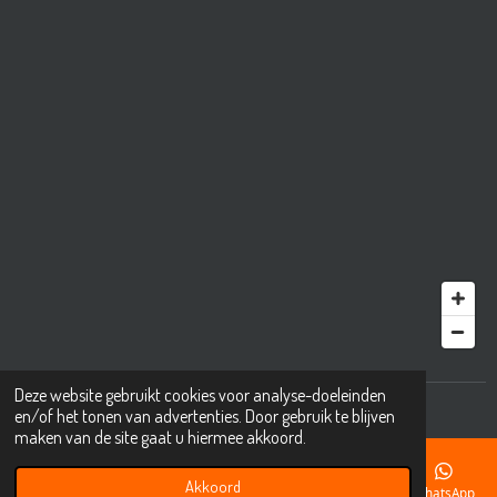
Deze website gebruikt cookies voor analyse-doeleinden
© 2001 - 2025 mkbıkes.nl
en/of het tonen van advertenties. Door gebruik te blijven
maken van de site gaat u hiermee akkoord.
Akkoord
E-mailadres
Telefoonnummer
Kaart
Instagram
WhatsApp