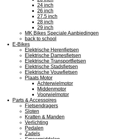
24 inch
26 inch
27.5 inch
28 inch
29 inch
MK Bikes Speciale Aanbiedingen
back to school
E-Bikes
Elektrische Herenfietsen
Elektrische Damesfietsen
Elektrische Transportfietsen
Elektrische Stadsfietsen
Elektrische Vouwfietsen
Plaats Motor
Achterwielmotor
Middenmotor
Voorwielmotor
Parts & Accessoires
Fietsendragers
Sloten
Kratten & Manden
Verlichting
Pedalen
Zadels