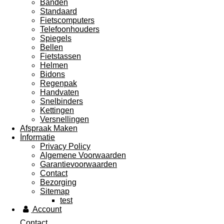
Banden
Standaard
Fietscomputers
Telefoonhouders
Spiegels
Bellen
Fietstassen
Helmen
Bidons
Regenpak
Handvaten
Snelbinders
Kettingen
Versnellingen
Afspraak Maken
İnformatie
Privacy Policy
Algemene Voorwaarden
Garantievoorwaarden
Contact
Bezorging
Sitemap
test
Account
Contact