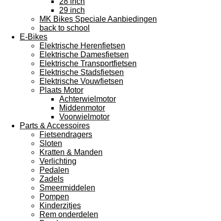
28 inch
29 inch
MK Bikes Speciale Aanbiedingen
back to school
E-Bikes
Elektrische Herenfietsen
Elektrische Damesfietsen
Elektrische Transportfietsen
Elektrische Stadsfietsen
Elektrische Vouwfietsen
Plaats Motor
Achterwielmotor
Middenmotor
Voorwielmotor
Parts & Accessoires
Fietsendragers
Sloten
Kratten & Manden
Verlichting
Pedalen
Zadels
Smeermiddelen
Pompen
Kinderzitjes
Rem onderdelen