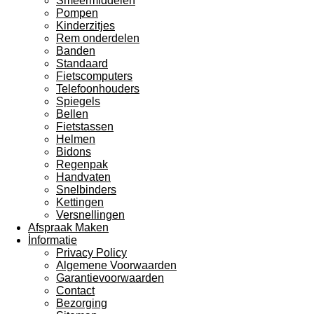
Smeermiddelen
Pompen
Kinderzitjes
Rem onderdelen
Banden
Standaard
Fietscomputers
Telefoonhouders
Spiegels
Bellen
Fietstassen
Helmen
Bidons
Regenpak
Handvaten
Snelbinders
Kettingen
Versnellingen
Afspraak Maken
İnformatie
Privacy Policy
Algemene Voorwaarden
Garantievoorwaarden
Contact
Bezorging