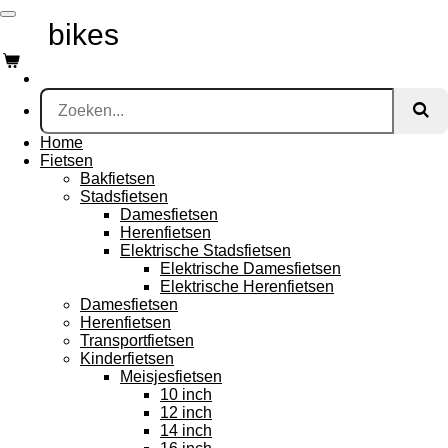
Ga
mk
bikes
direct
naar
de
hoofdinhoud
Home
Fietsen
Bakfietsen
Stadsfietsen
Damesfietsen
Herenfietsen
Elektrische Stadsfietsen
Elektrische Damesfietsen
Elektrische Herenfietsen
Damesfietsen
Herenfietsen
Transportfietsen
Kinderfietsen
Meisjesfietsen
10 inch
12 inch
14 inch