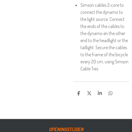
Simson cables 2-core to
connect the dynamo to
the light source. Connect
the ends of the cables to
the dynamo en the other
end to the headlight or the
taillight. Secure the cables
to the frame of the bicycle
every 20 cm, using Simson
Cable Ties.
DELEN
DEEL
SHARE
DELEN
OPENINGSTIJDEN