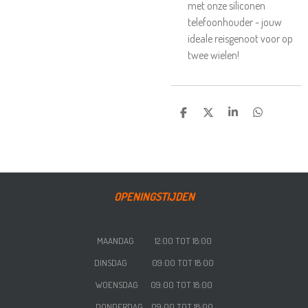
met onze siliconen
telefoonhouder - jouw
ideale reisgenoot voor op
twee wielen!
DELEN
DEEL
SHARE
DELEN
OPENINGSTIJDEN
MAANDAG 12:00 TOT 18:00
DINSDAG 09:00 TOT 18:00
WOENSDAG
09:00 TOT 18:00
DONDERDAG
09:00 TOT 18:00