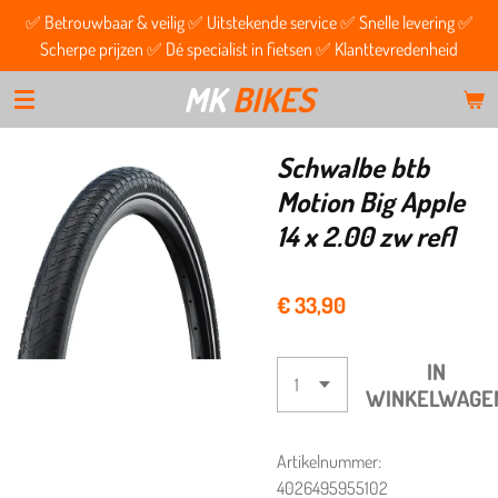
✅ Betrouwbaar & veilig ✅ Uitstekende service ✅ Snelle levering ✅
Ga
Scherpe prijzen ✅ Dé specialist in fietsen ✅ Klanttevredenheid
direct
naar
MK
BIKES
de
hoofdinhoud
Schwalbe btb
Motion Big Apple
14 x 2.00 zw refl
€ 33,90
IN
WINKELWAGE
Artikelnummer:
4026495955102