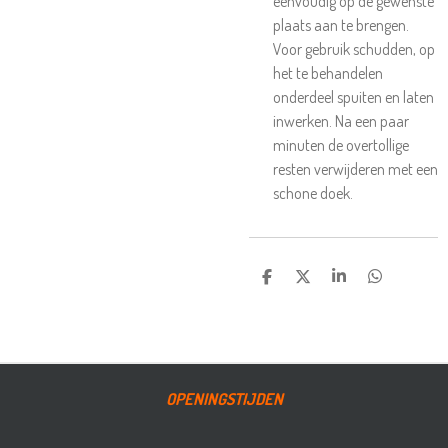
eenvoudig op de gewenste
plaats aan te brengen.
Voor gebruik schudden, op
het te behandelen
onderdeel spuiten en laten
inwerken. Na een paar
minuten de overtollige
resten verwijderen met een
schone doek.
DELEN
DEEL
SHARE
DELEN
OPENINGSTIJDEN