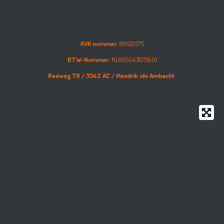
KVK nummer:
89622375
BTW-Nummer:
NL865043875B01
Reeweg 78 /
3342 AC /
Hendrik ido Ambacht