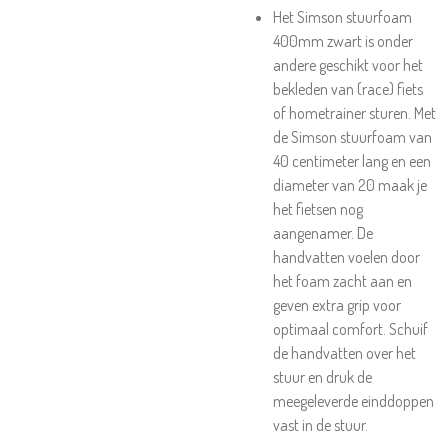
Het Simson stuurfoam
400mm zwart is onder
andere geschikt voor het
bekleden van (race) fiets
of hometrainer sturen. Met
de Simson stuurfoam van
40 centimeter lang en een
diameter van 20 maak je
het fietsen nog
aangenamer. De
handvatten voelen door
het foam zacht aan en
geven extra grip voor
optimaal comfort. Schuif
de handvatten over het
stuur en druk de
meegeleverde einddoppen
vast in de stuur.