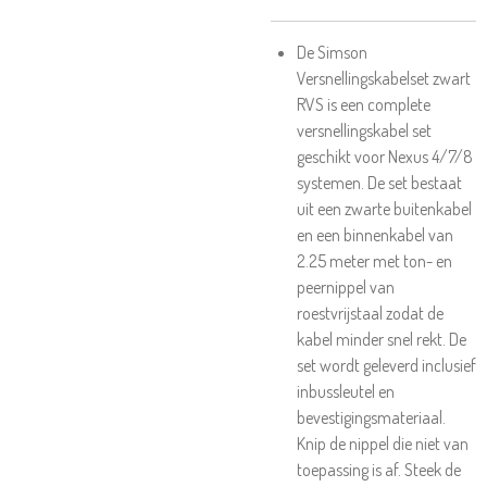
De Simson
Versnellingskabelset zwart
RVS is een complete
versnellingskabel set
geschikt voor Nexus 4/7/8
systemen. De set bestaat
uit een zwarte buitenkabel
en een binnenkabel van
2.25 meter met ton- en
peernippel van
roestvrijstaal zodat de
kabel minder snel rekt. De
set wordt geleverd inclusief
inbussleutel en
bevestigingsmateriaal.
Knip de nippel die niet van
toepassing is af. Steek de