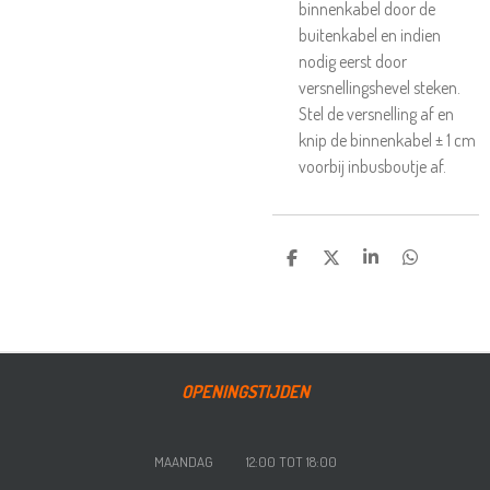
binnenkabel door de
buitenkabel en indien
nodig eerst door
versnellingshevel steken.
Stel de versnelling af en
knip de binnenkabel ± 1 cm
voorbij inbusboutje af.
DELEN
DEEL
SHARE
DELEN
OPENINGSTIJDEN
MAANDAG 12:00 TOT 18:00