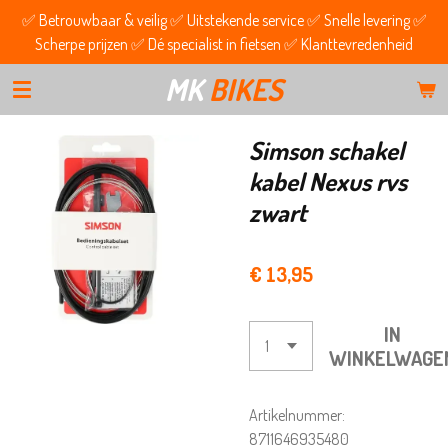
✅ Betrouwbaar & veilig ✅ Uitstekende service ✅ Snelle levering ✅
Ga
Scherpe prijzen ✅ Dé specialist in fietsen ✅ Klanttevredenheid
direct
naar
MK
BIKES
de
hoofdinhoud
Simson schakel
kabel Nexus rvs
zwart
€ 13,95
IN
WINKELWAGE
Artikelnummer:
8711646935480